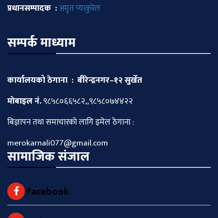
प्रधानसम्पादक :
अमृत प्याकुरेल
सम्पर्क माध्याम
कार्यालयको ठेगाना : बीरेन्द्रनगर–१२ सुर्खेत
माेबाइल नं.
९८५८०६६५८२,,९८५८०७४४२२
बिज्ञापन तथा समाचारकाे लागि इमेल ठेगाना :
merokarnali077@gmail.com
सामाजिक संजाल
facebook