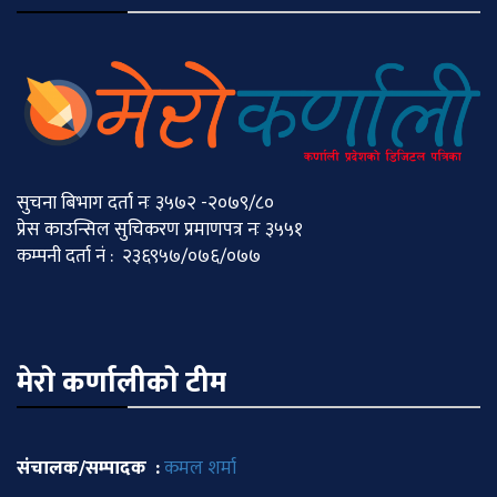
सुचना बिभाग दर्ता नः ३५७२ -२०७९/८०
प्रेस काउन्सिल सुचिकरण प्रमाणपत्र नः ३५५१
कम्पनी दर्ता नं : २३६९५७/०७६/०७७
मेराे कर्णालीकाे टीम
संचालक/सम्पादक :
कमल शर्मा