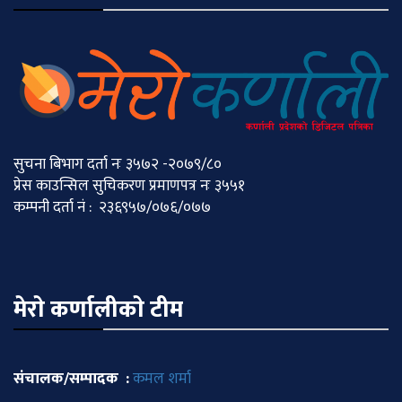
सुचना बिभाग दर्ता नः ३५७२ -२०७९/८०
प्रेस काउन्सिल सुचिकरण प्रमाणपत्र नः ३५५१
कम्पनी दर्ता नं : २३६९५७/०७६/०७७
मेराे कर्णालीकाे टीम
संचालक/सम्पादक :
कमल शर्मा