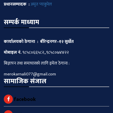
प्रधानसम्पादक :
अमृत प्याकुरेल
सम्पर्क माध्याम
कार्यालयको ठेगाना : बीरेन्द्रनगर–१२ सुर्खेत
माेबाइल नं.
९८५८०६६५८२,,९८५८०७४४२२
बिज्ञापन तथा समाचारकाे लागि इमेल ठेगाना :
merokarnali077@gmail.com
सामाजिक संजाल
facebook