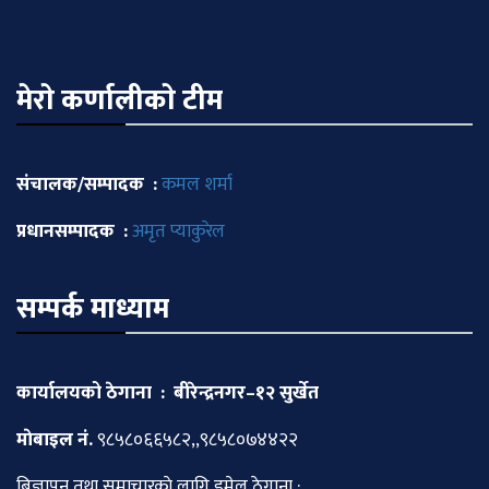
मेराे कर्णालीकाे टीम
संचालक/सम्पादक :
कमल शर्मा
प्रधानसम्पादक :
अमृत प्याकुरेल
सम्पर्क माध्याम
कार्यालयको ठेगाना : बीरेन्द्रनगर–१२ सुर्खेत
माेबाइल नं.
९८५८०६६५८२,,९८५८०७४४२२
बिज्ञापन तथा समाचारकाे लागि इमेल ठेगाना :