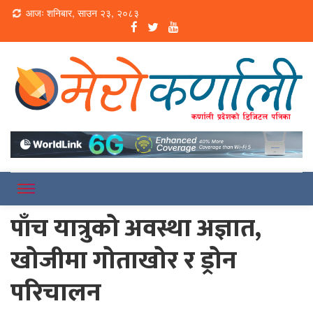
Loading...
आजः शनिबार, साउन २३, २०८३
Online News Portal
Merokarnali
पाँच यात्रुको अवस्था अज्ञात,
खोजीमा गोताखोर र ड्रोन
परिचालन