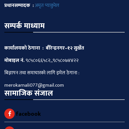
प्रधानसम्पादक :
अमृत प्याकुरेल
सम्पर्क माध्याम
कार्यालयको ठेगाना : बीरेन्द्रनगर–१२ सुर्खेत
माेबाइल नं.
९८५८०६६५८२,,९८५८०७४४२२
बिज्ञापन तथा समाचारकाे लागि इमेल ठेगाना :
merokarnali077@gmail.com
सामाजिक संजाल
facebook