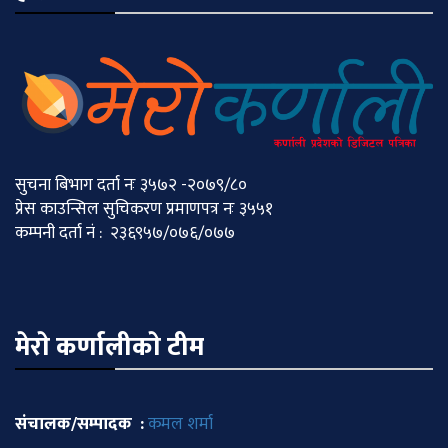
सुचना बिभाग दर्ता नः ३५७२ -२०७९/८०
प्रेस काउन्सिल सुचिकरण प्रमाणपत्र नः ३५५१
कम्पनी दर्ता नं : २३६९५७/०७६/०७७
मेराे कर्णालीकाे टीम
संचालक/सम्पादक :
कमल शर्मा