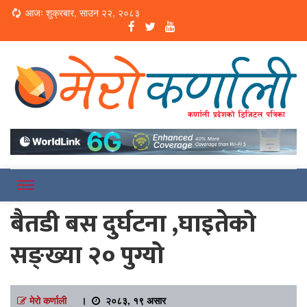
Loading...
आजः शुक्रबार, साउन २२, २०८३
Online News Portal
Merokarnali
बैतडी बस दुर्घटना ,घाइतेको
सङ्ख्या २० पुग्यो
मेरो कर्णाली
।
२०८३, १९ असार