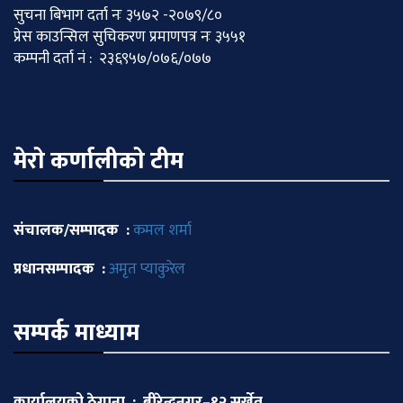
सुचना बिभाग दर्ता नः ३५७२ -२०७९/८०
प्रेस काउन्सिल सुचिकरण प्रमाणपत्र नः ३५५१
कम्पनी दर्ता नं : २३६९५७/०७६/०७७
मेराे कर्णालीकाे टीम
संचालक/सम्पादक :
कमल शर्मा
प्रधानसम्पादक :
अमृत प्याकुरेल
सम्पर्क माध्याम
कार्यालयको ठेगाना : बीरेन्द्रनगर–१२ सुर्खेत