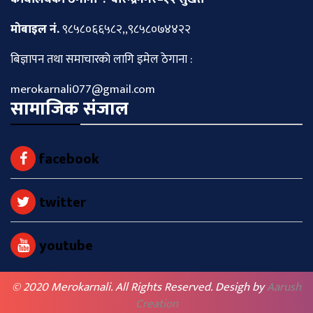
माेबाइल नं.
९८५८०६६५८२,,९८५८०७४४२२
बिज्ञापन तथा समाचारकाे लागि इमेल ठेगाना :
merokarnali077@gmail.com
सामाजिक संजाल
facebook
twitter
youtube
© 2020 Merokarnali. All Rights Reserved. Desigh by
Aarush
Creation