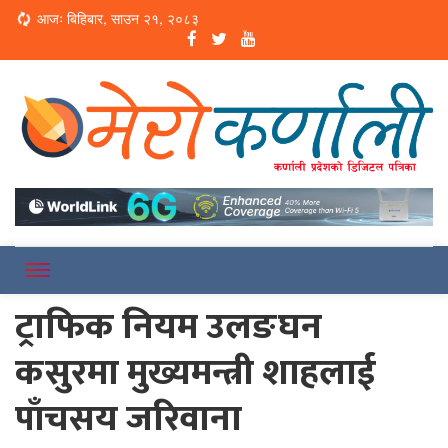
Loading...
आजः बिहिबार, साउन २१, २०८३
Online News Portal
Merokarnali
ट्राफिक नियम उलङघन
कसुरमा मुख्यमन्त्री शाहलाई
पाँचसय जरिवाना