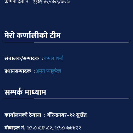
कम्पनी दर्ता नं : २३६९५७/०७६/०७७
मेराे कर्णालीकाे टीम
संचालक/सम्पादक :
कमल शर्मा
प्रधानसम्पादक :
अमृत प्याकुरेल
सम्पर्क माध्याम
कार्यालयको ठेगाना : बीरेन्द्रनगर–१२ सुर्खेत
माेबाइल नं.
९८५८०६६५८२,,९८५८०७४४२२