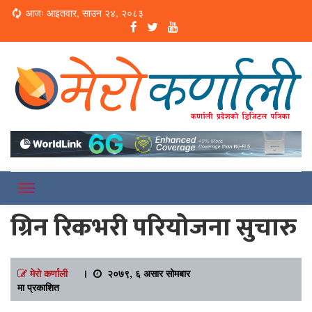
Loading...
आजः आइतवार, साउन २४, २०८३
Online News Portal
Merokarnali
ग्रिन रिकभरी परियोजना सुचारु
मेरो कर्णाली
।
२०७९, ६ असार सोमबार
मा प्रकाशित