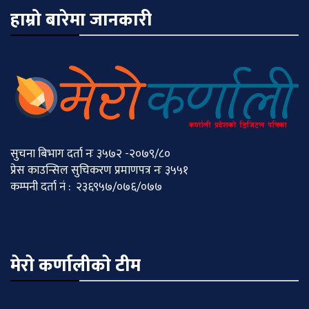
हाम्रो बारेमा जानकारी
सुचना बिभाग दर्ता नः ३५७२ -२०७९/८०
प्रेस काउन्सिल सुचिकरण प्रमाणपत्र नः ३५५१
कम्पनी दर्ता नं : २३६९५७/०७६/०७७
मेराे कर्णालीकाे टीम