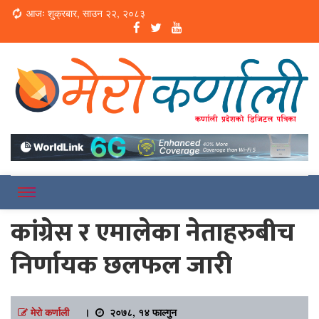
Loading...
आजः शुक्रबार, साउन २२, २०८३
Online News Portal
Merokarnali
कांग्रेस र एमालेका नेताहरुबीच
निर्णायक छलफल जारी
मेरो कर्णाली
।
२०७८, १४ फाल्गुन