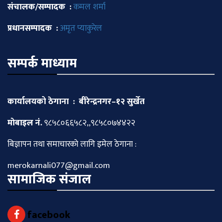
संचालक/सम्पादक :
कमल शर्मा
प्रधानसम्पादक :
अमृत प्याकुरेल
सम्पर्क माध्याम
कार्यालयको ठेगाना : बीरेन्द्रनगर–१२ सुर्खेत
माेबाइल नं.
९८५८०६६५८२,,९८५८०७४४२२
बिज्ञापन तथा समाचारकाे लागि इमेल ठेगाना :
merokarnali077@gmail.com
सामाजिक संजाल
facebook