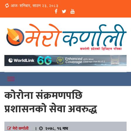
Loading...
आजः शनिबार, साउन २३, २०८३
Online News Portal
Merokarnali
कोरोना संक्रमणपछि
प्रशासनको सेवा अवरुद्ध
मेरो कर्णाली
।
२०७८, १६ माघ