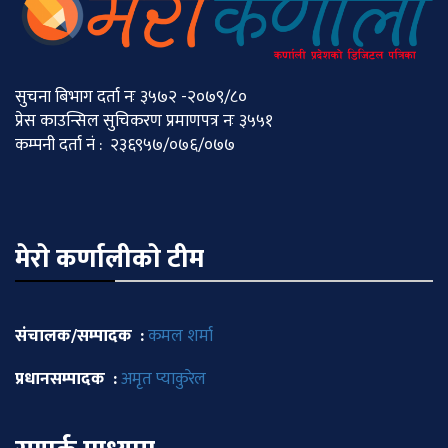
सुचना बिभाग दर्ता नः ३५७२ -२०७९/८०
प्रेस काउन्सिल सुचिकरण प्रमाणपत्र नः ३५५१
कम्पनी दर्ता नं : २३६९५७/०७६/०७७
मेराे कर्णालीकाे टीम
संचालक/सम्पादक :
कमल शर्मा
प्रधानसम्पादक :
अमृत प्याकुरेल