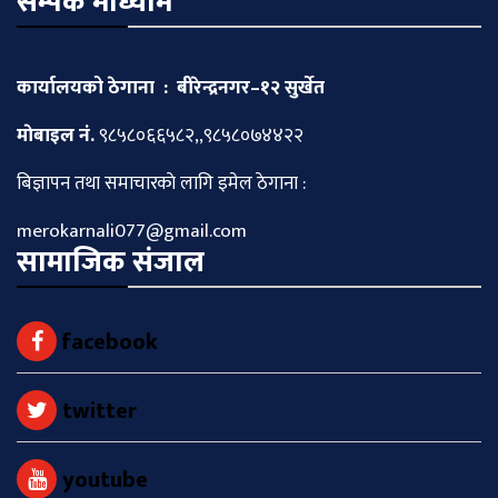
सम्पर्क माध्याम
कार्यालयको ठेगाना : बीरेन्द्रनगर–१२ सुर्खेत
माेबाइल नं.
९८५८०६६५८२,,९८५८०७४४२२
बिज्ञापन तथा समाचारकाे लागि इमेल ठेगाना :
merokarnali077@gmail.com
सामाजिक संजाल
facebook
twitter
youtube