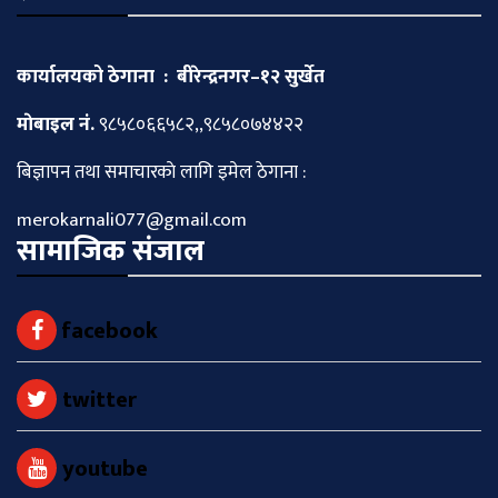
कार्यालयको ठेगाना : बीरेन्द्रनगर–१२ सुर्खेत
माेबाइल नं.
९८५८०६६५८२,,९८५८०७४४२२
बिज्ञापन तथा समाचारकाे लागि इमेल ठेगाना :
merokarnali077@gmail.com
सामाजिक संजाल
facebook
twitter
youtube