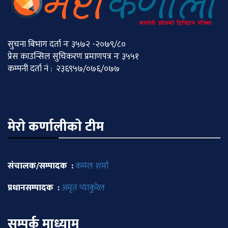
सुचना बिभाग दर्ता नः ३५७२ -२०७९/८०
प्रेस काउन्सिल सुचिकरण प्रमाणपत्र नः ३५५१
कम्पनी दर्ता नं : २३६९५७/०७६/०७७
मेराे कर्णालीकाे टीम
संचालक/सम्पादक :
कमल शर्मा
प्रधानसम्पादक :
अमृत प्याकुरेल
सम्पर्क माध्याम