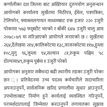
कर्णालीका दश जिल्ला बाट अख्तियार दुरुपयोग अनुसन्धान
आयोगको कार्यालय सुर्खेतमा चिठीपत्र, ईमेल, पत्रपत्रिका,
टेलिफोन, फ्याक्सलगायत माध्यमबाट एक हजार २२० उजुरी
परेकामा ५७३ फछ्र्यौट भएको र बाँकी ६४७ उजुरी चालु आव
२०७८÷७९ मा सरिआएको आयोगले जनाएको छ । सुर्खेतमा
२६४,दैलेखमा २१४,कालिकोटमा १३८,जाजरकोटमा ११७,हुम्ला
१०८,मुगु ९६,जुम्ला ९४,सल्यान ८१,रुकुम पश्चिम ५८
डोल्पामा४९,रुकुम पुर्बमा १ उजुरी परेको
आयोगका अनुसार सबैभन्दा बढी स्थानीय तहका उजुरी परेका
छन ्। प्रतिवेदनमा उच्च पदस्थ कर्मचारीले सदाचारिता
अपनाउनुपर्ने, सार्वजनिक खरिद प्रणालीमा सुधार आउनुपर्ने,
उपभोक्ताबाट निर्माण हुने कार्यलाई व्यवस्थित गरिनुपर्ने,
परामर्शदातालाई जिम्मेवार बनाउनुपर्ने लगायतका सुझाव