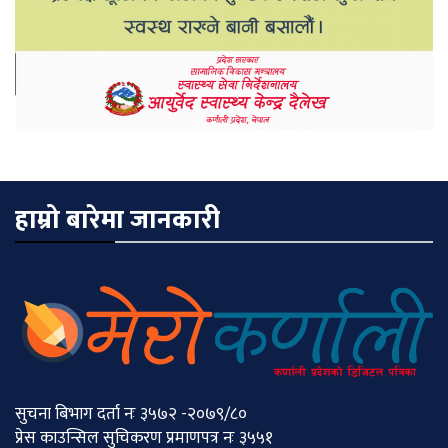
हाम्रो बारेमा जानकारी
सुचना बिभाग दर्ता नः ३५७२ -२०७९/८०
प्रेस काउन्सिल सुचिकरण प्रमाणपत्र नः ३५५१