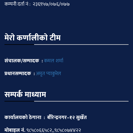
कम्पनी दर्ता नं : २३६९५७/०७६/०७७
मेराे कर्णालीकाे टीम
संचालक/सम्पादक :
कमल शर्मा
प्रधानसम्पादक :
अमृत प्याकुरेल
सम्पर्क माध्याम
कार्यालयको ठेगाना : बीरेन्द्रनगर–१२ सुर्खेत
माेबाइल नं.
९८५८०६६५८२,,९८५८०७४४२२