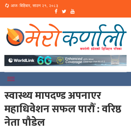
Loading...
आजः बिहिबार, साउन २१, २०८३
Online News Portal
Merokarnali
स्वास्थ्य मापदण्ड अपनाएर
महाधिवेशन सफल पारौँ : वरिष्ठ
नेता पौडेल