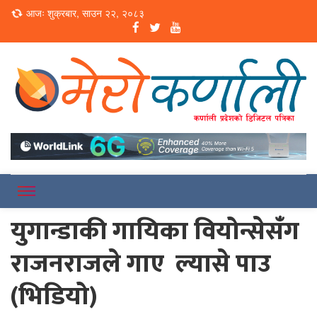
Loading...
आजः शुक्रबार, साउन २२, २०८३
Online News Portal
Merokarnali
युगान्डाकी गायिका वियोन्सेसँंग
राजनराजले गाए ल्यासे पाउ
(भिडियो)