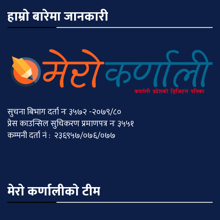
हाम्रो बारेमा जानकारी
सुचना बिभाग दर्ता नः ३५७२ -२०७९/८०
प्रेस काउन्सिल सुचिकरण प्रमाणपत्र नः ३५५१
कम्पनी दर्ता नं : २३६९५७/०७६/०७७
मेराे कर्णालीकाे टीम