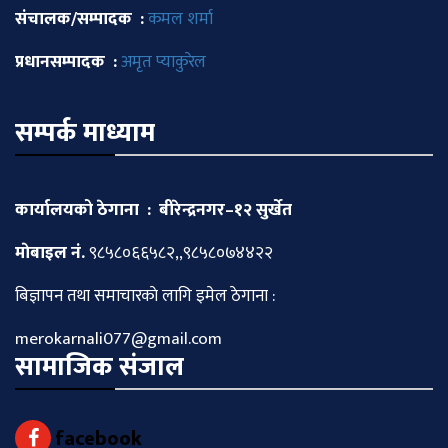
संचालक/सम्पादक :
कमल शर्मा
प्रधानसम्पादक :
अमृत प्याकुरेल
सम्पर्क माध्याम
कार्यालयको ठेगाना : बीरेन्द्रनगर–१२ सुर्खेत
माेबाइल नं.
९८५८०६६५८२,,९८५८०७४४२२
बिज्ञापन तथा समाचारकाे लागि इमेल ठेगाना :
merokarnali077@gmail.com
सामाजिक संजाल
facebook