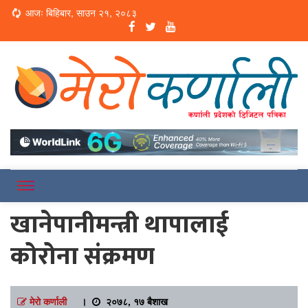
Loading...
आजः बिहिबार, साउन २१, २०८३
Online News Portal
Merokarnali
खानेपानीमन्त्री थापालाई
कोरोना संक्रमण
मेरो कर्णाली
।
२०७८, १७ बैशाख