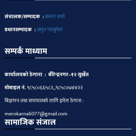
संचालक/सम्पादक :
कमल शर्मा
प्रधानसम्पादक :
अमृत प्याकुरेल
सम्पर्क माध्याम
कार्यालयको ठेगाना : बीरेन्द्रनगर–१२ सुर्खेत
माेबाइल नं.
९८५८०६६५८२,,९८५८०७४४२२
बिज्ञापन तथा समाचारकाे लागि इमेल ठेगाना :
merokarnali077@gmail.com
सामाजिक संजाल