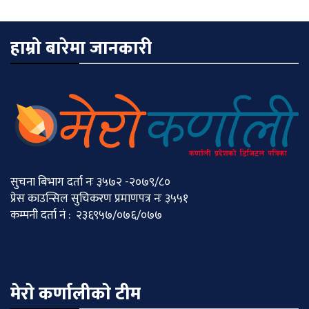
हाम्रो बारेमा जानकारी
सुचना बिभाग दर्ता नः ३५७२ -२०७९/८०
प्रेस काउन्सिल सुचिकरण प्रमाणपत्र नः ३५५१
कम्पनी दर्ता नं : २३६९५७/०७६/०७७
मेराे कर्णालीकाे टीम