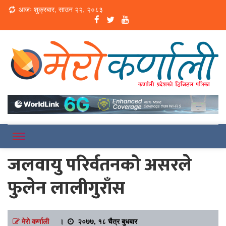
Loading...
आजः शुक्रबार, साउन २२, २०८३
Online News Portal
Merokarnali
जलवायु परिर्वतनको असरले
फुलेन लालीगुराँस
मेरो कर्णाली
।
२०७७, १८ चैत्र बुधबार