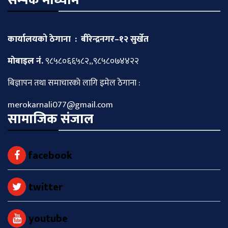
सम्पर्क माध्याम
कार्यालयको ठेगाना : बीरेन्द्रनगर–१२ सुर्खेत
माेबाइल नं.
९८५८०६६५८२,,९८५८०७४४२२
बिज्ञापन तथा समाचारकाे लागि इमेल ठेगाना :
merokarnali077@gmail.com
सामाजिक संजाल
facebook
twitter
youtube