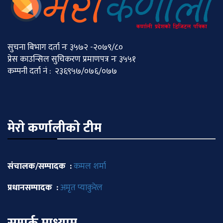
सुचना बिभाग दर्ता नः ३५७२ -२०७९/८०
प्रेस काउन्सिल सुचिकरण प्रमाणपत्र नः ३५५१
कम्पनी दर्ता नं : २३६९५७/०७६/०७७
मेराे कर्णालीकाे टीम
संचालक/सम्पादक :
कमल शर्मा
प्रधानसम्पादक :
अमृत प्याकुरेल