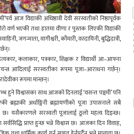
ी’पर्व आज विद्याकी अधिष्ठात्री देवी सरस्वतीको निष्ठापूर्वक
ोरो वर्ण भएकी तथा हातमा वीणा र पुस्तक लिएकी विद्याकी
िनी, जगन्माता, वागीश्वरी, कौमारी, वरदायिनी, बुद्धिदात्री,
र्छन्।
ित्यकार, कलाकार, पत्रकार, शिक्षक र विद्यार्थी आ–आफ्ना
यन्त्र आदिलाई सरस्वतीका रूपमा पूजा–आराधना गर्छन्।
ारादेवीका रूपमा मान्छन्।
्रारम्भ हुने विश्वासका साथ आजको दिनलाई ‘वसन्त पञ्चमी’ पनि
की ब्रह्माकी अर्धाङ्गिनी ब्रह्मायणीको पूजा उपासनाले सबै
 उल्लेख छ। यसैकारणले सरस्वती पूजालाई ठूलो महत्व दिइन्छ।
्वसिद्धि प्राप्त हुन्छ भन्ने विश्वास छ। आजका दिन विवाह,
िक तथा धार्मिक कार्य गर्न साइत हेर्नुपर्दैन भन्ने मान्यता छ।