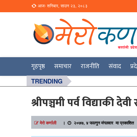
Loading...
आजः शनिबार, साउन २३, २०८३
Online News Portal
Merokarnali
गृहपृष्ठ
समाचार
राजनीति
संवाद
प्र
TRENDING
श्रीपञ्चमी पर्व विद्याकी दे
मेरो कर्णाली
।
२०७७, ४ फाल्गुन मंगलवार मा प्रकाशित