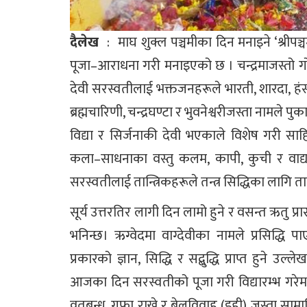
दैलेख
: माघ शुक्ल पञ्चमीका दिन मनाइने ‘श्रीपञ्चम
पूजा–आराधना गरी मनाइएको छ । चन्द्रमाजस्तो ग
देवी सरस्वतीलाई भक्तजनहरूले भारती, शारदा, हंसवाह
ब्रह्मचारिणी, चन्द्रघण्टा र भुवनेश्वरीजस्ता नामले पुका
विद्या र सिर्जनाकी देवी भएकाले विशेष गरी साह
कला–साधनाका वस्तु कलम, कापी, कुची र वाद्य
सरस्वतीलाई तान्त्रिकहरूले तन्त्र सिद्धिका लागि त
सूर्य उत्तरतिर लागी दिन लामो हुने र वसन्त ऋतु प
भनिन्छ। ऋग्वेदमा वाग्देवीका नामले प्रसिद्धि पाए
प्रकारको ज्ञान, सिद्धि र सद्बुद्धि प्राप्त हुने
आजका दिन सरस्वतीको पूजा गरी विद्यारम्भ गरेमा सर
व्रतबन्ध, गुफा राख्ने र बेलविवाह (इही) जस्ता सामाज