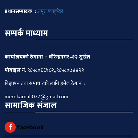
प्रधानसम्पादक :
अमृत प्याकुरेल
सम्पर्क माध्याम
कार्यालयको ठेगाना : बीरेन्द्रनगर–१२ सुर्खेत
माेबाइल नं.
९८५८०६६५८२,,९८५८०७४४२२
बिज्ञापन तथा समाचारकाे लागि इमेल ठेगाना :
merokarnali077@gmail.com
सामाजिक संजाल
facebook