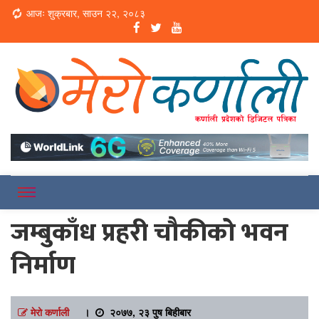
Loading...
आजः शुक्रबार, साउन २२, २०८३
Online News Portal
Merokarnali
जम्बुकाँध प्रहरी चौकीको भवन
निर्माण
मेरो कर्णाली
।
२०७७, २३ पुष बिहीबार