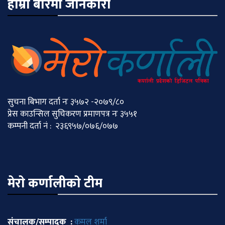
हाम्रो बारेमा जानकारी
सुचना बिभाग दर्ता नः ३५७२ -२०७९/८०
प्रेस काउन्सिल सुचिकरण प्रमाणपत्र नः ३५५१
कम्पनी दर्ता नं : २३६९५७/०७६/०७७
मेराे कर्णालीकाे टीम
संचालक/सम्पादक :
कमल शर्मा