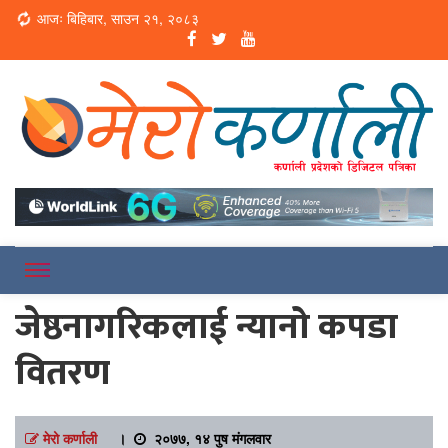
Loading...
आजः बिहिबार, साउन २१, २०८३
Online News Portal
Merokarnali
जेष्ठनागरिकलाई न्यानो कपडा
वितरण
मेरो कर्णाली
।
२०७७, १४ पुष मंगलवार