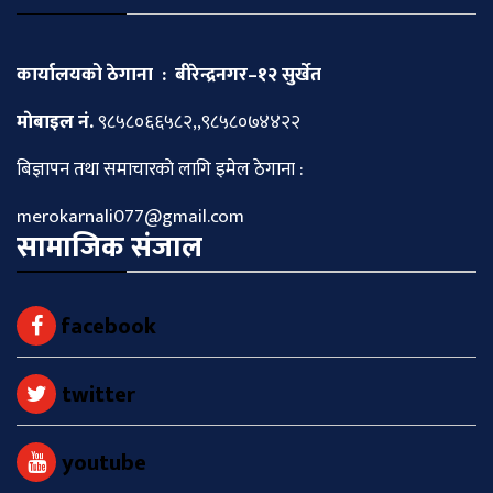
कार्यालयको ठेगाना : बीरेन्द्रनगर–१२ सुर्खेत
माेबाइल नं.
९८५८०६६५८२,,९८५८०७४४२२
बिज्ञापन तथा समाचारकाे लागि इमेल ठेगाना :
merokarnali077@gmail.com
सामाजिक संजाल
facebook
twitter
youtube