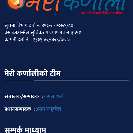
सुचना बिभाग दर्ता नः ३५७२ -२०७९/८०
प्रेस काउन्सिल सुचिकरण प्रमाणपत्र नः ३५५१
कम्पनी दर्ता नं : २३६९५७/०७६/०७७
मेराे कर्णालीकाे टीम
संचालक/सम्पादक :
कमल शर्मा
प्रधानसम्पादक :
अमृत प्याकुरेल
सम्पर्क माध्याम