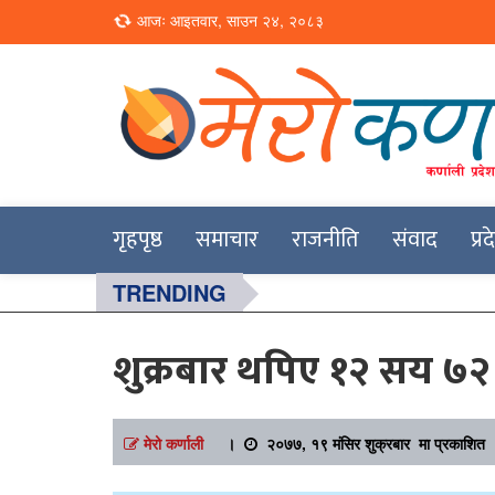
Loading...
आजः आइतवार, साउन २४, २०८३
Online News Portal
Merokarnali
गृहपृष्ठ
समाचार
राजनीति
संवाद
प्र
TRENDING
शुक्रबार थपिए १२ सय ७२
मेरो कर्णाली
।
२०७७, १९ मंसिर शुक्रबार मा प्रकाशित