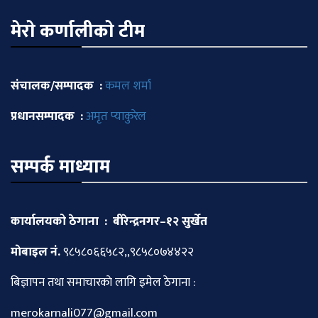
मेराे कर्णालीकाे टीम
संचालक/सम्पादक :
कमल शर्मा
प्रधानसम्पादक :
अमृत प्याकुरेल
सम्पर्क माध्याम
कार्यालयको ठेगाना : बीरेन्द्रनगर–१२ सुर्खेत
माेबाइल नं.
९८५८०६६५८२,,९८५८०७४४२२
बिज्ञापन तथा समाचारकाे लागि इमेल ठेगाना :
merokarnali077@gmail.com