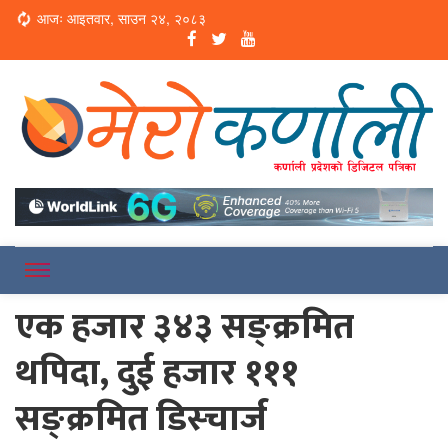
Loading...
आजः आइतवार, साउन २४, २०८३
Online News Portal
Merokarnali
एक हजार ३४३ सङ्क्रमित
थपिदा, दुई हजार १११
सङ्क्रमित डिस्चार्ज