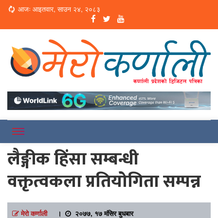
Loading...
आजः आइतवार, साउन २४, २०८३
Online News Portal
Merokarnali
लैङ्गीक हिंसा सम्बन्धी
वक्तृत्वकला प्रतियोगिता सम्पन्न
मेरो कर्णाली
।
२०७७, १७ मंसिर बुधबार