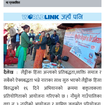
मा प्रकाशित
दैलेख
: लैङ्गीक हिंसा अन्त्यको प्रतिबद्धता,व्यक्ति समाज र
सबैको ऐक्यबद्धता भन्ने नाराका साथ सुरु भएको लैङ्गीक हिंसा
बिरुद्धको १६ दिने अभियानको क्रममा बक्तृत्वकला
प्रतियोगिताको आयोजना गरिएको छ । नौमुले गाउँपालिका
वडा नः ३ द्धारीको आयोजना र ग्रामिण जलस्रोत परियोजना,