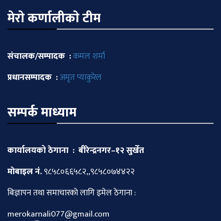
मेराे कर्णालीकाे टीम
संचालक/सम्पादक :
कमल शर्मा
प्रधानसम्पादक :
अमृत प्याकुरेल
सम्पर्क माध्याम
कार्यालयको ठेगाना : बीरेन्द्रनगर–१२ सुर्खेत
माेबाइल नं.
९८५८०६६५८२,,९८५८०७४४२२
बिज्ञापन तथा समाचारकाे लागि इमेल ठेगाना :
merokarnali077@gmail.com