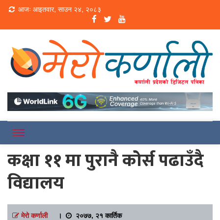
Loading...
आजः आइतवार, साउन २४, २०८३
Online News Portal
Merokarnali
कक्षा ११ मा पुरानै कोर्स पढाउँदै
विद्यालय
मेरो कर्णाली
।
२०७७, २१ कार्तिक