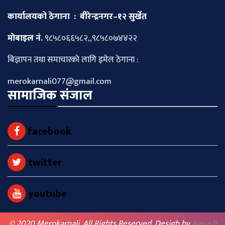
कार्यालयको ठेगाना : बीरेन्द्रनगर–१२ सुर्खेत
माेबाइल नं.
९८५८०६६५८२,,९८५८०७४४२२
बिज्ञापन तथा समाचारकाे लागि इमेल ठेगाना :
merokarnali077@gmail.com
सामाजिक संजाल
facebook
twitter
youtube
© 2020 Merokarnali. All Rights Reserved. Desigh by
Aarush