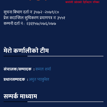
सुचना बिभाग दर्ता नः ३५७२ -२०७९/८०
प्रेस काउन्सिल सुचिकरण प्रमाणपत्र नः ३५५१
कम्पनी दर्ता नं : २३६९५७/०७६/०७७
मेराे कर्णालीकाे टीम
संचालक/सम्पादक :
कमल शर्मा
प्रधानसम्पादक :
अमृत प्याकुरेल
सम्पर्क माध्याम