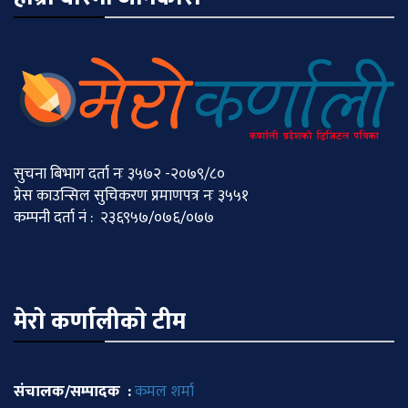
सुचना बिभाग दर्ता नः ३५७२ -२०७९/८०
प्रेस काउन्सिल सुचिकरण प्रमाणपत्र नः ३५५१
कम्पनी दर्ता नं : २३६९५७/०७६/०७७
मेराे कर्णालीकाे टीम
संचालक/सम्पादक :
कमल शर्मा