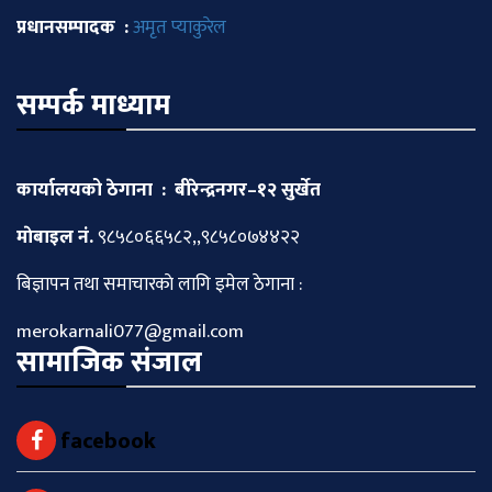
प्रधानसम्पादक :
अमृत प्याकुरेल
सम्पर्क माध्याम
कार्यालयको ठेगाना : बीरेन्द्रनगर–१२ सुर्खेत
माेबाइल नं.
९८५८०६६५८२,,९८५८०७४४२२
बिज्ञापन तथा समाचारकाे लागि इमेल ठेगाना :
merokarnali077@gmail.com
सामाजिक संजाल
facebook