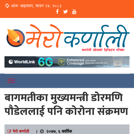
Loading...
आजः आइतवार, साउन २४, २०८३
Online News Portal
Merokarnali
बागमतीका मुख्यमन्त्री डोरमणि
पौडेललाई पनि कोरोना संक्रमण
मेरो कर्णाली
।
२०७७, ६ कार्तिक