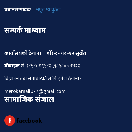
प्रधानसम्पादक :
अमृत प्याकुरेल
सम्पर्क माध्याम
कार्यालयको ठेगाना : बीरेन्द्रनगर–१२ सुर्खेत
माेबाइल नं.
९८५८०६६५८२,,९८५८०७४४२२
बिज्ञापन तथा समाचारकाे लागि इमेल ठेगाना :
merokarnali077@gmail.com
सामाजिक संजाल
facebook