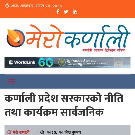
Loading...
आजः आइतवार, साउन २४, २०८३
Online News Portal
Merokarnali
कर्णाली प्रदेश सरकारको नीति
तथा कार्यक्रम सार्वजनिक
मेरो कर्णाली
।
२०८३, २० जेष्ठ बुधबार