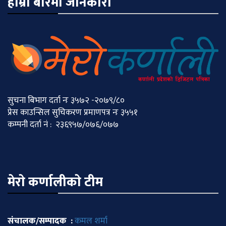
हाम्रो बारेमा जानकारी
सुचना बिभाग दर्ता नः ३५७२ -२०७९/८०
प्रेस काउन्सिल सुचिकरण प्रमाणपत्र नः ३५५१
कम्पनी दर्ता नं : २३६९५७/०७६/०७७
मेराे कर्णालीकाे टीम
संचालक/सम्पादक :
कमल शर्मा