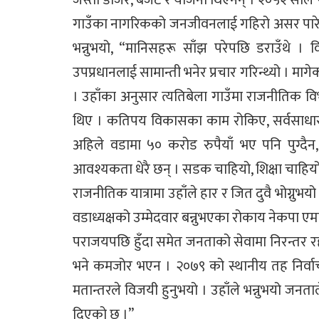
जस्तो डोजर, बजेट र योजना थिएनन् । २०५२ साल पछि
गाउँका नागरिकको जनजीवनलाई गहिरो असर पारेको उहाँ
भन्नुभयो, “मानिसहरू साँझ परेपछि डराउँथे ।
उपप्रधानलाई सामान्ती भनेर प्रचार गरिन्थ्यो । मा
। उहाँका अनुसार त्यतिबेला गाउँमा राजनीतिक वि
थिए । कतिपय विकासका काम रोकिए, सर्वसाधारण 
अहिले वडामा ५० करोड रुपैयाँ भए पनि पुग्दैन, 
आवश्यकता धेरै छन् । सडक चाहियो, शिक्षा चाहियो,
राजनीतिक यात्रामा उहाँले हार र जित दुवै भोग्नुभ
वडाध्यक्षको उम्मेदवार बन्नुभएका रोकाय नेकपा 
पराजयपछि हुँदा समेत जनताको सेवामा निरन्तर र
भने कमजोर भएन । २०७९ को स्थानीय तह निर्वाचनमा
मतान्तरले विजयी हुनुभयो । उहाँले भन्नुभयो जनताले
दिएको छ ।”