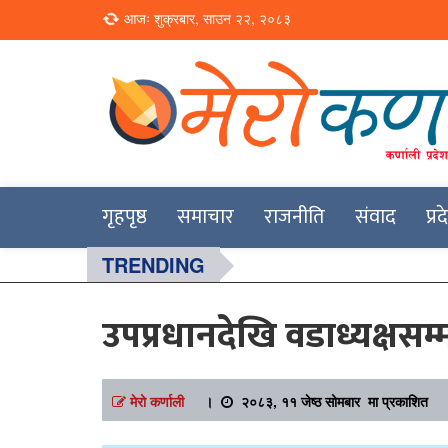
Loading...
आजः शुक्रबार, साउन २२, २०८३
Online News Portal
Merokarnali
गृहपृष्ठ
समाचार
राजनीति
संवाद
प्र
TRENDING
उपप्रधानदेखि वडाध्यक्षसम्
मेरो कर्णाली
।
२०८३, ११ जेष्ठ सोमबार मा प्रकाशित