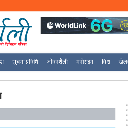
देश
सूचना प्रविधि
जीवनशैली
मनोरञ्जन
विश्व
खेल
म