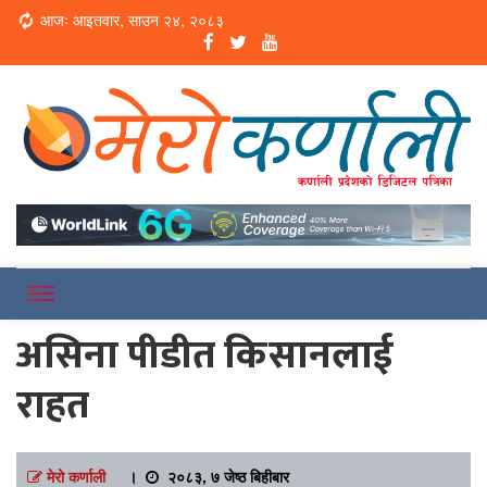
Loading...
आजः आइतवार, साउन २४, २०८३
Online News Portal
Merokarnali
असिना पीडीत किसानलाई
राहत
मेरो कर्णाली
।
२०८३, ७ जेष्ठ बिहीबार