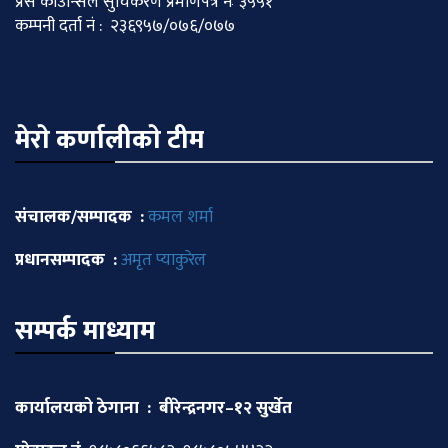
प्रेस काउन्सिल सुचिकरण प्रमाणपत्र नः ३५५१
कम्पनी दर्ता नं : २३६९५७/०७६/०७७
मेराे कर्णालीकाे टीम
संचालक/सम्पादक :
कमल शर्मा
प्रधानसम्पादक :
अमृत प्याकुरेल
सम्पर्क माध्याम
कार्यालयको ठेगाना : बीरेन्द्रनगर–१२ सुर्खेत