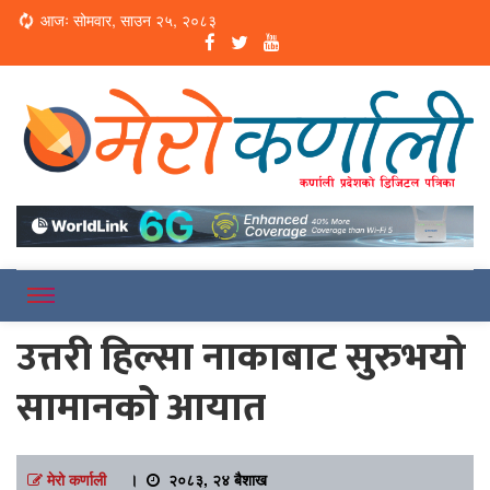
Loading...
आजः सोमवार, साउन २५, २०८३
Online News Portal
Merokarnali
उत्तरी हिल्सा नाकाबाट सुरुभयो
सामानको आयात
मेरो कर्णाली
।
२०८३, २४ बैशाख