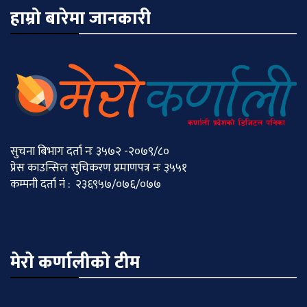
हाम्रो बारेमा जानकारी
सुचना बिभाग दर्ता नः ३५७२ -२०७९/८०
प्रेस काउन्सिल सुचिकरण प्रमाणपत्र नः ३५५१
कम्पनी दर्ता नं : २३६९५७/०७६/०७७
मेराे कर्णालीकाे टीम