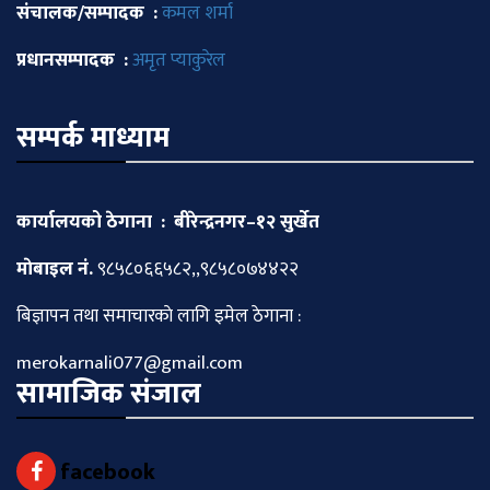
संचालक/सम्पादक :
कमल शर्मा
प्रधानसम्पादक :
अमृत प्याकुरेल
सम्पर्क माध्याम
कार्यालयको ठेगाना : बीरेन्द्रनगर–१२ सुर्खेत
माेबाइल नं.
९८५८०६६५८२,,९८५८०७४४२२
बिज्ञापन तथा समाचारकाे लागि इमेल ठेगाना :
merokarnali077@gmail.com
सामाजिक संजाल
facebook