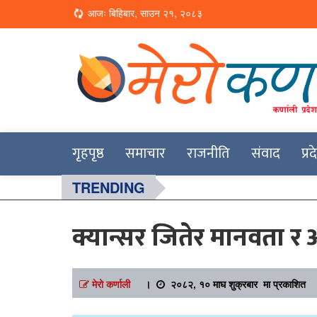
Loading...
आजः बिहिबार, साउन २१, २०८३
Online News Portal
Merokarnali
गृहपृष्ठ
समाचार
राजनीति
संवाद
प्र
TRENDING
क्यान्सर जितेर मानवता 
मेरो कर्णाली
।
२०८२, १० माघ शुक्रबार मा प्रकाशित