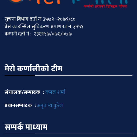
सुचना बिभाग दर्ता नः ३५७२ -२०७९/८०
प्रेस काउन्सिल सुचिकरण प्रमाणपत्र नः ३५५१
कम्पनी दर्ता नं : २३६९५७/०७६/०७७
मेराे कर्णालीकाे टीम
संचालक/सम्पादक :
कमल शर्मा
प्रधानसम्पादक :
अमृत प्याकुरेल
सम्पर्क माध्याम