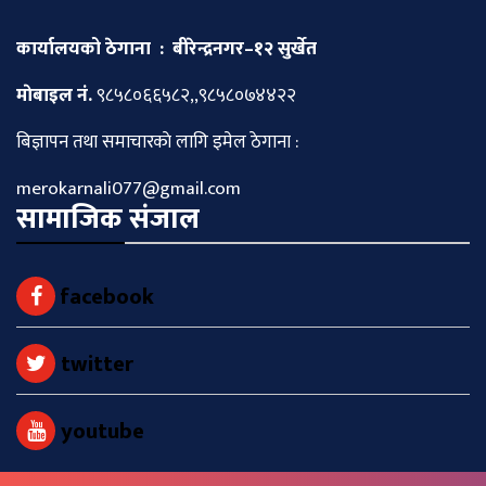
कार्यालयको ठेगाना : बीरेन्द्रनगर–१२ सुर्खेत
माेबाइल नं.
९८५८०६६५८२,,९८५८०७४४२२
बिज्ञापन तथा समाचारकाे लागि इमेल ठेगाना :
merokarnali077@gmail.com
सामाजिक संजाल
facebook
twitter
youtube