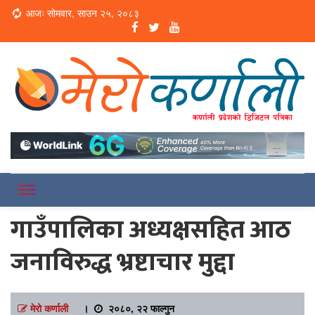
Loading...
आजः सोमवार, साउन २५, २०८३
Online News Portal
Merokarnali
गाउँपालिका अध्यक्षसहित आठ
जनाविरुद्ध भ्रष्टाचार मुद्दा
मेरो कर्णाली
।
२०८०, २२ फाल्गुन