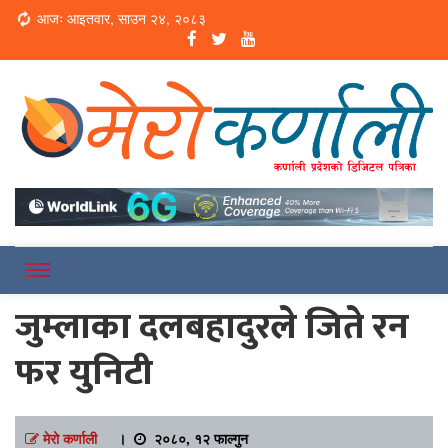
Loading...
आजः आइतवार, साउन २४, २०८३
Online News Portal
Merokarnali
जुम्लाका दलबहादुरले जिते रन
फर युनिटी
मेरो कर्णाली
।
२०८०, १२ फाल्गुन