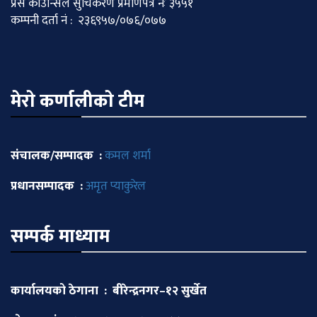
प्रेस काउन्सिल सुचिकरण प्रमाणपत्र नः ३५५१
कम्पनी दर्ता नं : २३६९५७/०७६/०७७
मेराे कर्णालीकाे टीम
संचालक/सम्पादक :
कमल शर्मा
प्रधानसम्पादक :
अमृत प्याकुरेल
सम्पर्क माध्याम
कार्यालयको ठेगाना : बीरेन्द्रनगर–१२ सुर्खेत