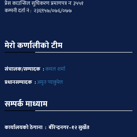
प्रेस काउन्सिल सुचिकरण प्रमाणपत्र नः ३५५१
कम्पनी दर्ता नं : २३६९५७/०७६/०७७
मेराे कर्णालीकाे टीम
संचालक/सम्पादक :
कमल शर्मा
प्रधानसम्पादक :
अमृत प्याकुरेल
सम्पर्क माध्याम
कार्यालयको ठेगाना : बीरेन्द्रनगर–१२ सुर्खेत