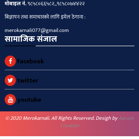
माेबाइल नं.
९८५८०६६५८२,,९८५८०७४४२२
बिज्ञापन तथा समाचारकाे लागि इमेल ठेगाना :
merokarnali077@gmail.com
सामाजिक संजाल
facebook
twitter
youtube
© 2020 Merokarnali. All Rights Reserved. Desigh by
Aarush
Creation