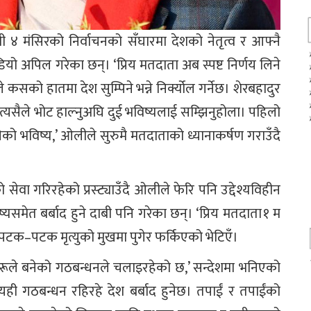
४ मंसिरको निर्वाचनको सँघारमा देशको नेतृत्व र आफ्नै
यो अपिल गरेका छन्। ‘प्रिय मतदाता अब स्पष्ट निर्णय लिने
सको हातमा देश सुम्पिने भन्ने निर्क्योल गर्नेछ। शेरबहादुर
्यसैले भोट हाल्नुअघि दुई भविष्यलाई सम्झिनुहोला। पहिलो
ीको भविष्य,’ ओलीले सुरुमै मतदाताको ध्यानाकर्षण गराउँदै
ा गरिरहेको प्रस्ट्याउँदै ओलीले फेरि पनि उद्देश्यविहीन
समेत बर्बाद हुने दाबी पनि गरेका छन्। ‘प्रिय मतदाता १ म
म पटक–पटक मृत्युको मुखमा पुगेर फर्किएको भेटिएँ।
्थहरूले बनेको गठबन्धनले चलाइरहेको छ,’ सन्देशमा भनिएको
न, यही गठबन्धन रहिरहे देश बर्बाद हुनेछ। तपाईं र तपाईंको