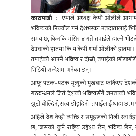
काठमाडौं
: एमाले अध्यक्ष केपी ओलीले आगामी 
भविष्यको निर्क्योल गर्न देशभरका मतदातालाई भिडि
समय छ, किनकि मंसिर ४ गते तपाईंले हाल्ने भोटले क
देउवाको हातमा कि म केपी शर्मा ओलीको हातमा । त
तपाईंको आफ्नै भविष्य र दोस्रो, तपाईंको छोराछोर
भिडियो सन्देशमा भनेका छन्।
आफू पटक–पटक मृत्युको मुखबाट फर्किएर देशको सेव
गठबन्धनले जिते देशको भविष्यसँगै जनताको भविष्य
झुटो बोल्दिनँ, सत्य छोड्दिनँ। तपाईंलाई थाहा छ, 
अहिले देश केही व्यक्ति र समूहरूको निजी स्वार
छ, ‘जसको कुनै राष्ट्रिय उद्देश्य छैन, भविष्य छै