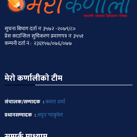
सुचना बिभाग दर्ता नः ३५७२ -२०७९/८०
प्रेस काउन्सिल सुचिकरण प्रमाणपत्र नः ३५५१
कम्पनी दर्ता नं : २३६९५७/०७६/०७७
मेराे कर्णालीकाे टीम
संचालक/सम्पादक :
कमल शर्मा
प्रधानसम्पादक :
अमृत प्याकुरेल
सम्पर्क माध्याम