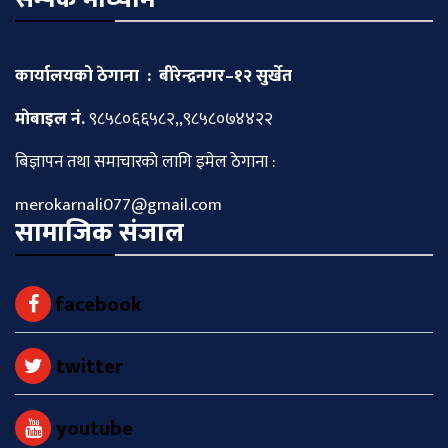
कार्यालयको ठेगाना : बीरेन्द्रनगर–१२ सुर्खेत
माेबाइल नं.
९८५८०६६५८२,,९८५८०७४४२२
बिज्ञापन तथा समाचारकाे लागि इमेल ठेगाना :
merokarnali077@gmail.com
सामाजिक संजाल
facebook
twitter
youtube