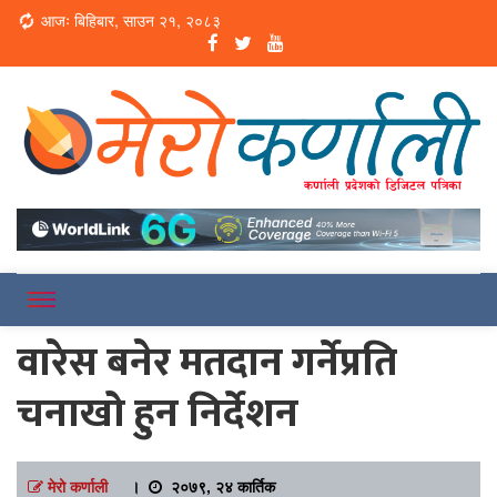
Loading...
आजः बिहिबार, साउन २१, २०८३
Online News Portal
Merokarnali
वारेस बनेर मतदान गर्नेप्रति
चनाखो हुन निर्देशन
मेरो कर्णाली
।
२०७९, २४ कार्तिक