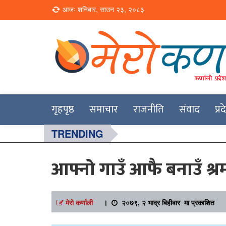
Loading...
आजः शनिबार, साउन २३, २०८३
Online News Portal
Merokarnali
गृहपृष्ठ
समाचार
राजनीति
संवाद
प्र
TRENDING
आफ्नो गाउँ आफै बनाउँ श
मेरो कर्णाली
।
२०७९, २ भाद्र बिहीबार मा प्रकाशित