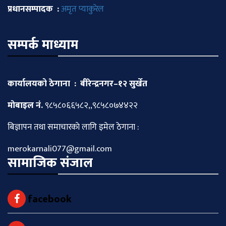
प्रधानसम्पादक :
अमृत प्याकुरेल
सम्पर्क माध्याम
कार्यालयको ठेगाना : बीरेन्द्रनगर–१२ सुर्खेत
माेबाइल नं.
९८५८०६६५८२,,९८५८०७४४२२
बिज्ञापन तथा समाचारकाे लागि इमेल ठेगाना :
merokarnali077@gmail.com
सामाजिक संजाल
facebook