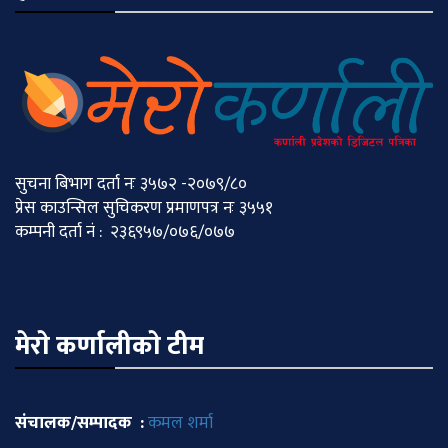
सुचना बिभाग दर्ता नः ३५७२ -२०७९/८०
प्रेस काउन्सिल सुचिकरण प्रमाणपत्र नः ३५५१
कम्पनी दर्ता नं : २३६९५७/०७६/०७७
मेराे कर्णालीकाे टीम
संचालक/सम्पादक :
कमल शर्मा