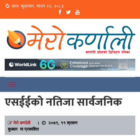
Loading...
आजः शुक्रबार, साउन २२, २०८३
Online News Portal
Merokarnali
एसईईको नतिजा सार्वजनिक
मेरो कर्णाली
।
२०७९, ११ श्रावण
बुधबार मा प्रकाशित