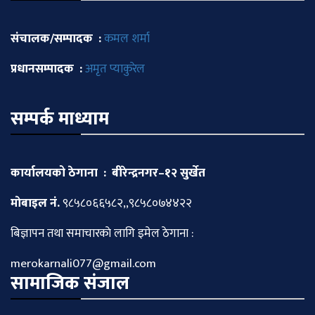
संचालक/सम्पादक :
कमल शर्मा
प्रधानसम्पादक :
अमृत प्याकुरेल
सम्पर्क माध्याम
कार्यालयको ठेगाना : बीरेन्द्रनगर–१२ सुर्खेत
माेबाइल नं.
९८५८०६६५८२,,९८५८०७४४२२
बिज्ञापन तथा समाचारकाे लागि इमेल ठेगाना :
merokarnali077@gmail.com
सामाजिक संजाल