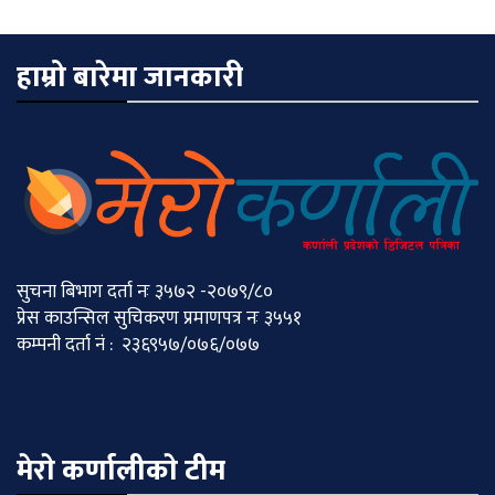
हाम्रो बारेमा जानकारी
सुचना बिभाग दर्ता नः ३५७२ -२०७९/८०
प्रेस काउन्सिल सुचिकरण प्रमाणपत्र नः ३५५१
कम्पनी दर्ता नं : २३६९५७/०७६/०७७
मेराे कर्णालीकाे टीम