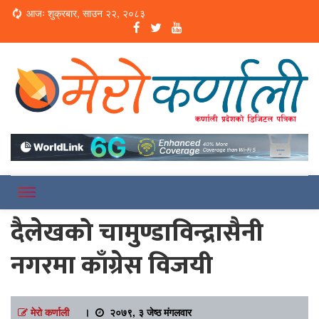
Loading...
आजः शुक्रबार, साउन २२, २०८३
Online News Portal
Merokarnali
दैलेखको चामुण्डाविन्द्रासैनी
नगरमा काँग्रेस विजयी
मेरो कर्णाली
।
२०७९, ३ जेष्ठ मंगलवार