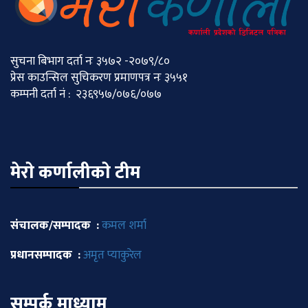
सुचना बिभाग दर्ता नः ३५७२ -२०७९/८०
प्रेस काउन्सिल सुचिकरण प्रमाणपत्र नः ३५५१
कम्पनी दर्ता नं : २३६९५७/०७६/०७७
मेराे कर्णालीकाे टीम
संचालक/सम्पादक :
कमल शर्मा
प्रधानसम्पादक :
अमृत प्याकुरेल
सम्पर्क माध्याम