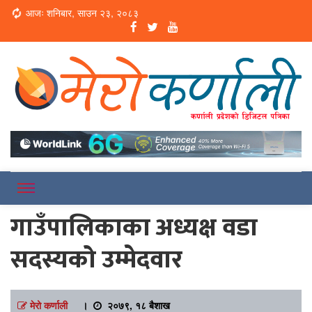
Loading...
आजः शनिबार, साउन २३, २०८३
Online News Portal
Merokarnali
गाउँपालिकाका अध्यक्ष वडा
सदस्यको उम्मेदवार
मेरो कर्णाली
।
२०७९, १८ बैशाख