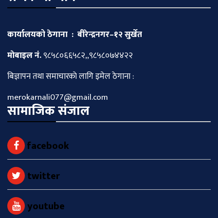
कार्यालयको ठेगाना : बीरेन्द्रनगर–१२ सुर्खेत
माेबाइल नं.
९८५८०६६५८२,,९८५८०७४४२२
बिज्ञापन तथा समाचारकाे लागि इमेल ठेगाना :
merokarnali077@gmail.com
सामाजिक संजाल
facebook
twitter
youtube