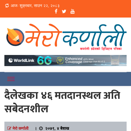
Loading...
आजः शुक्रबार, साउन २२, २०८३
Online News Portal
Merokarnali
दैलेखका ४६ मतदानस्थल अति
सबेदनशील
मेरो कर्णाली
।
२०७९, ४ बैशाख