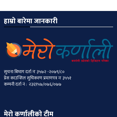
हाम्रो बारेमा जानकारी
सुचना बिभाग दर्ता नः ३५७२ -२०७९/८०
प्रेस काउन्सिल सुचिकरण प्रमाणपत्र नः ३५५१
कम्पनी दर्ता नं : २३६९५७/०७६/०७७
मेराे कर्णालीकाे टीम