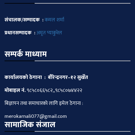
संचालक/सम्पादक :
कमल शर्मा
प्रधानसम्पादक :
अमृत प्याकुरेल
सम्पर्क माध्याम
कार्यालयको ठेगाना : बीरेन्द्रनगर–१२ सुर्खेत
माेबाइल नं.
९८५८०६६५८२,,९८५८०७४४२२
बिज्ञापन तथा समाचारकाे लागि इमेल ठेगाना :
merokarnali077@gmail.com
सामाजिक संजाल