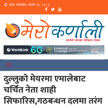
Loading...
आजः मङ्लबार, साउन २६, २०८३
Online News Portal
Merokarnali
दुल्लुको मेयरमा एमालेबाट
चर्चित नेता शाही
सिफारिस,गठबन्धन दलमा तरंग