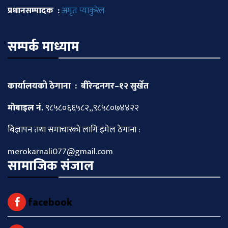
प्रधानसम्पादक :
अमृत प्याकुरेल
सम्पर्क माध्याम
कार्यालयको ठेगाना : बीरेन्द्रनगर–१२ सुर्खेत
माेबाइल नं.
९८५८०६६५८२,,९८५८०७४४२२
बिज्ञापन तथा समाचारकाे लागि इमेल ठेगाना :
merokarnali077@gmail.com
सामाजिक संजाल
facebook