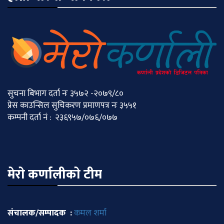
सुचना बिभाग दर्ता नः ३५७२ -२०७९/८०
प्रेस काउन्सिल सुचिकरण प्रमाणपत्र नः ३५५१
कम्पनी दर्ता नं : २३६९५७/०७६/०७७
मेराे कर्णालीकाे टीम
संचालक/सम्पादक :
कमल शर्मा