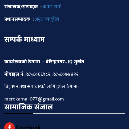
संचालक/सम्पादक :
कमल शर्मा
प्रधानसम्पादक :
अमृत प्याकुरेल
सम्पर्क माध्याम
कार्यालयको ठेगाना : बीरेन्द्रनगर–१२ सुर्खेत
माेबाइल नं.
९८५८०६६५८२,,९८५८०७४४२२
बिज्ञापन तथा समाचारकाे लागि इमेल ठेगाना :
merokarnali077@gmail.com
सामाजिक संजाल
facebook