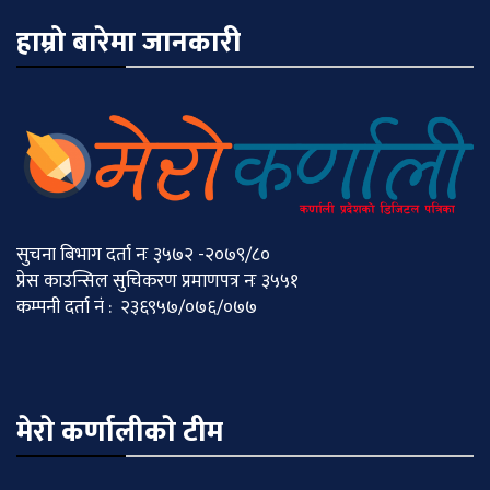
हाम्रो बारेमा जानकारी
सुचना बिभाग दर्ता नः ३५७२ -२०७९/८०
प्रेस काउन्सिल सुचिकरण प्रमाणपत्र नः ३५५१
कम्पनी दर्ता नं : २३६९५७/०७६/०७७
मेराे कर्णालीकाे टीम