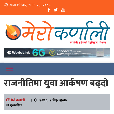
Loading...
आजः शनिबार, साउन २३, २०८३
Online News Portal
Merokarnali
राजनीतिमा युवा आर्कषण बढ्दो
मेरो कर्णाली
।
२०७८, ९ चैत्र बुधबार
मा प्रकाशित