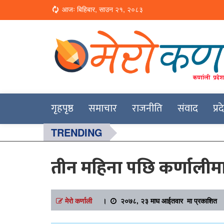
Loading...
आजः बिहिबार, साउन २१, २०८३
Online News Portal
Merokarnali
गृहपृष्ठ
समाचार
राजनीति
संवाद
प्र
TRENDING
तीन महिना पछि कर्णालीमा मन
मेरो कर्णाली
।
२०७८, २३ माघ आईतवार मा प्रकाशित