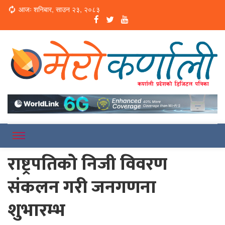
Loading...
आजः शनिबार, साउन २३, २०८३
Online News Portal
Merokarnali
राष्ट्रपतिको निजी विवरण
संकलन गरी जनगणना
शुभारम्भ