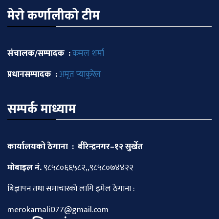
मेराे कर्णालीकाे टीम
संचालक/सम्पादक :
कमल शर्मा
प्रधानसम्पादक :
अमृत प्याकुरेल
सम्पर्क माध्याम
कार्यालयको ठेगाना : बीरेन्द्रनगर–१२ सुर्खेत
माेबाइल नं.
९८५८०६६५८२,,९८५८०७४४२२
बिज्ञापन तथा समाचारकाे लागि इमेल ठेगाना :
merokarnali077@gmail.com