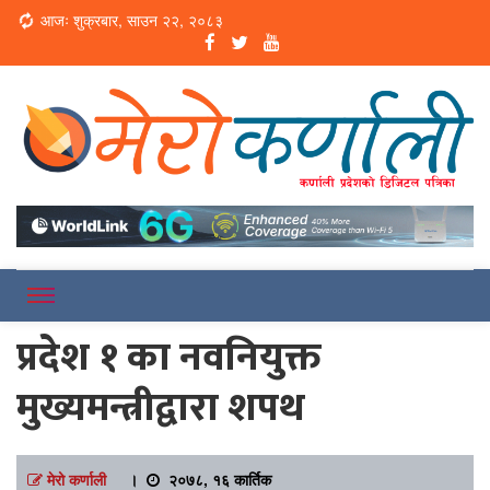
Loading...
आजः शुक्रबार, साउन २२, २०८३
Online News Portal
Merokarnali
प्रदेश १ का नवनियुक्त
मुख्यमन्त्रीद्वारा शपथ
मेरो कर्णाली
।
२०७८, १६ कार्तिक