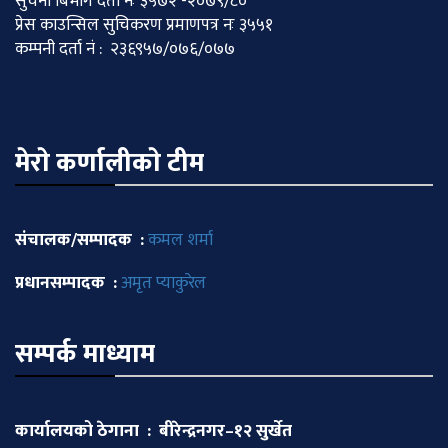
सुचना बिभाग दर्ता नः ३५७२ -२०७९/८०
प्रेस काउन्सिल सुचिकरण प्रमाणपत्र नः ३५५१
कम्पनी दर्ता नं : २३६९५७/०७६/०७७
मेराे कर्णालीकाे टीम
संचालक/सम्पादक :
कमल शर्मा
प्रधानसम्पादक :
अमृत प्याकुरेल
सम्पर्क माध्याम
कार्यालयको ठेगाना : बीरेन्द्रनगर–१२ सुर्खेत