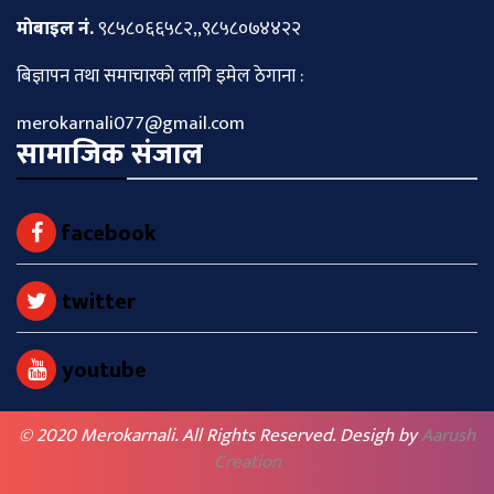
माेबाइल नं.
९८५८०६६५८२,,९८५८०७४४२२
बिज्ञापन तथा समाचारकाे लागि इमेल ठेगाना :
merokarnali077@gmail.com
सामाजिक संजाल
facebook
twitter
youtube
© 2020 Merokarnali. All Rights Reserved. Desigh by
Aarush
Creation