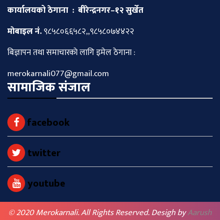
कार्यालयको ठेगाना : बीरेन्द्रनगर–१२ सुर्खेत
माेबाइल नं.
९८५८०६६५८२,,९८५८०७४४२२
बिज्ञापन तथा समाचारकाे लागि इमेल ठेगाना :
merokarnali077@gmail.com
सामाजिक संजाल
facebook
twitter
youtube
© 2020 Merokarnali. All Rights Reserved. Desigh by
Aarush