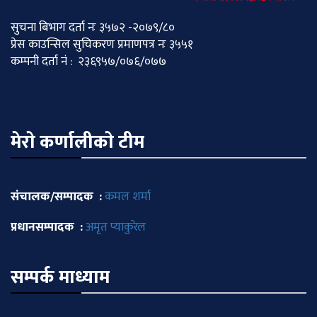
सुचना बिभाग दर्ता नः ३५७२ -२०७९/८०
प्रेस काउन्सिल सुचिकरण प्रमाणपत्र नः ३५५१
कम्पनी दर्ता नं : २३६९५७/०७६/०७७
मेराे कर्णालीकाे टीम
संचालक/सम्पादक :
कमल शर्मा
प्रधानसम्पादक :
अमृत प्याकुरेल
सम्पर्क माध्याम