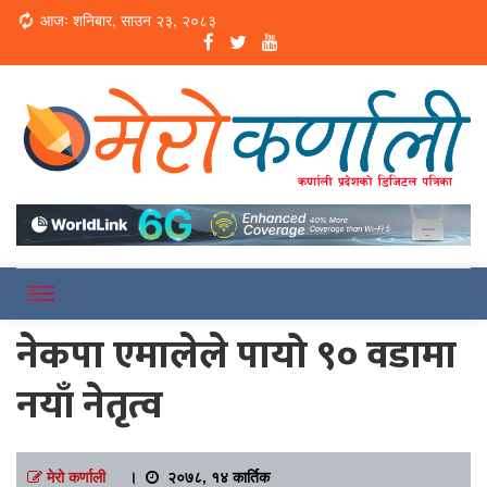
Loading...
आजः शनिबार, साउन २३, २०८३
Online News Portal
Merokarnali
नेकपा एमालेले पायो ९० वडामा
नयाँ नेतृत्व
मेरो कर्णाली
।
२०७८, १४ कार्तिक