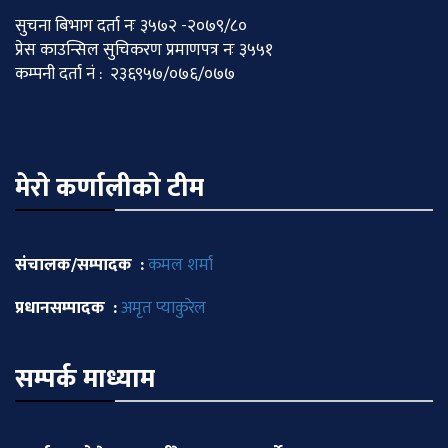
सुचना बिभाग दर्ता नः ३५७२ -२०७९/८०
प्रेस काउन्सिल सुचिकरण प्रमाणपत्र नः ३५५१
कम्पनी दर्ता नं : २३६९५७/०७६/०७७
मेराे कर्णालीकाे टीम
संचालक/सम्पादक :
कमल शर्मा
प्रधानसम्पादक :
अमृत प्याकुरेल
सम्पर्क माध्याम