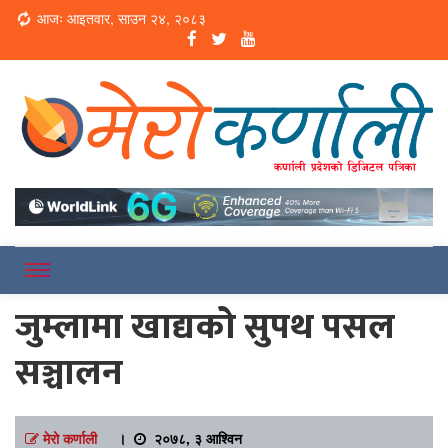
Loading...
आजः आइतवार, साउन २४, २०८३
Online News Portal
Merokarnali
जुम्लामा खाद्यको सुपथ पसल
सञ्चालन
मेरो कर्णाली
।
२०७८, ३ आश्विन