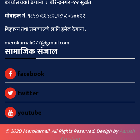
कार्यालयको ठेगाना : बीरेन्द्रनगर–१२ सुर्खेत
माेबाइल नं.
९८५८०६६५८२,,९८५८०७४४२२
बिज्ञापन तथा समाचारकाे लागि इमेल ठेगाना :
merokarnali077@gmail.com
सामाजिक संजाल
facebook
twitter
youtube
© 2020 Merokarnali. All Rights Reserved. Desigh by
Aarush
Creation