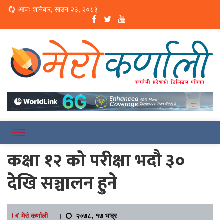
Loading...
आजः शनिबार, साउन २३, २०८३
Online News Portal
Merokarnali
कक्षा १२ को परीक्षा भदौ ३०
देखि सञ्चालन हुने
मेरो कर्णाली
।
२०७८, १७ भाद्र