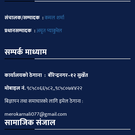
संचालक/सम्पादक :
कमल शर्मा
प्रधानसम्पादक :
अमृत प्याकुरेल
सम्पर्क माध्याम
कार्यालयको ठेगाना : बीरेन्द्रनगर–१२ सुर्खेत
माेबाइल नं.
९८५८०६६५८२,,९८५८०७४४२२
बिज्ञापन तथा समाचारकाे लागि इमेल ठेगाना :
merokarnali077@gmail.com
सामाजिक संजाल