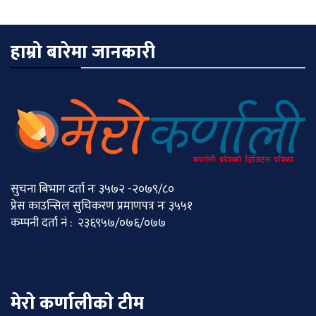
हाम्रो बारेमा जानकारी
सुचना बिभाग दर्ता नः ३५७२ -२०७९/८०
प्रेस काउन्सिल सुचिकरण प्रमाणपत्र नः ३५५१
कम्पनी दर्ता नं : २३६९५७/०७६/०७७
मेराे कर्णालीकाे टीम