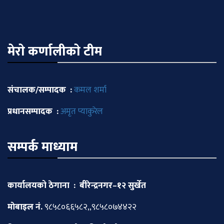
मेराे कर्णालीकाे टीम
संचालक/सम्पादक :
कमल शर्मा
प्रधानसम्पादक :
अमृत प्याकुरेल
सम्पर्क माध्याम
कार्यालयको ठेगाना : बीरेन्द्रनगर–१२ सुर्खेत
माेबाइल नं.
९८५८०६६५८२,,९८५८०७४४२२