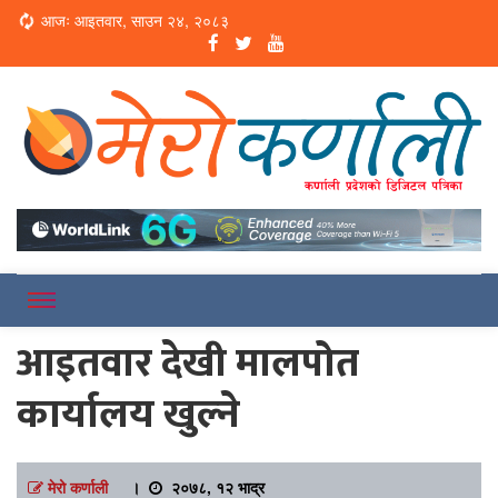
Loading...
आजः आइतवार, साउन २४, २०८३
Online News Portal
Merokarnali
आइतवार देखी मालपोत
कार्यालय खुल्ने
मेरो कर्णाली
।
२०७८, १२ भाद्र