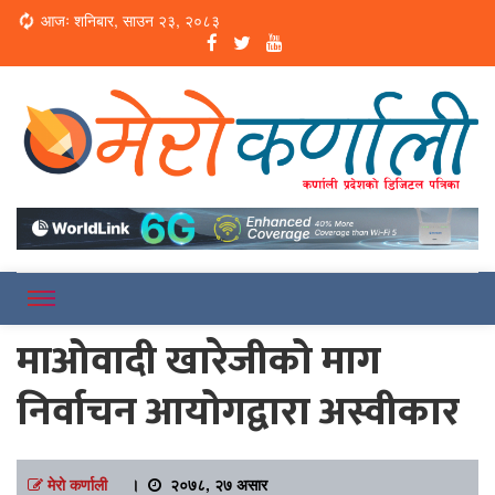
Loading...
आजः शनिबार, साउन २३, २०८३
Online News Portal
Merokarnali
माओवादी खारेजीको माग
निर्वाचन आयोगद्वारा अस्वीकार
मेरो कर्णाली
।
२०७८, २७ असार