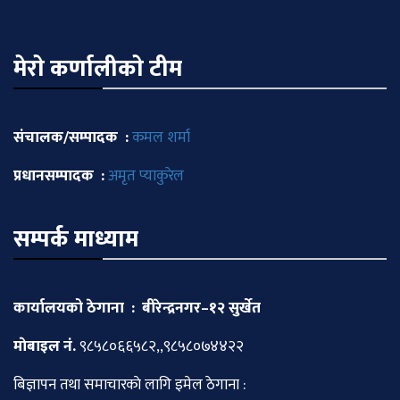
मेराे कर्णालीकाे टीम
संचालक/सम्पादक :
कमल शर्मा
प्रधानसम्पादक :
अमृत प्याकुरेल
सम्पर्क माध्याम
कार्यालयको ठेगाना : बीरेन्द्रनगर–१२ सुर्खेत
माेबाइल नं.
९८५८०६६५८२,,९८५८०७४४२२
बिज्ञापन तथा समाचारकाे लागि इमेल ठेगाना :