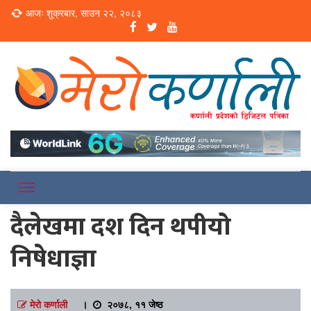
Loading...
आजः शुक्रबार, साउन २२, २०८३
Online News Portal
Merokarnali
दैलेखमा दश दिन थपीयो
निषेधाज्ञा
मेरो कर्णाली
।
२०७८, ११ जेष्ठ