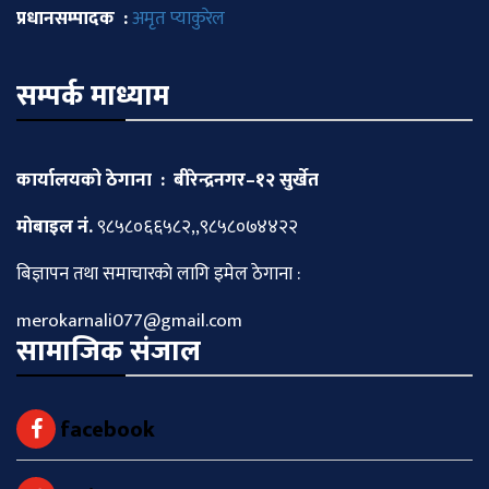
प्रधानसम्पादक :
अमृत प्याकुरेल
सम्पर्क माध्याम
कार्यालयको ठेगाना : बीरेन्द्रनगर–१२ सुर्खेत
माेबाइल नं.
९८५८०६६५८२,,९८५८०७४४२२
बिज्ञापन तथा समाचारकाे लागि इमेल ठेगाना :
merokarnali077@gmail.com
सामाजिक संजाल
facebook