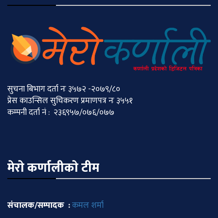
सुचना बिभाग दर्ता नः ३५७२ -२०७९/८०
प्रेस काउन्सिल सुचिकरण प्रमाणपत्र नः ३५५१
कम्पनी दर्ता नं : २३६९५७/०७६/०७७
मेराे कर्णालीकाे टीम
संचालक/सम्पादक :
कमल शर्मा