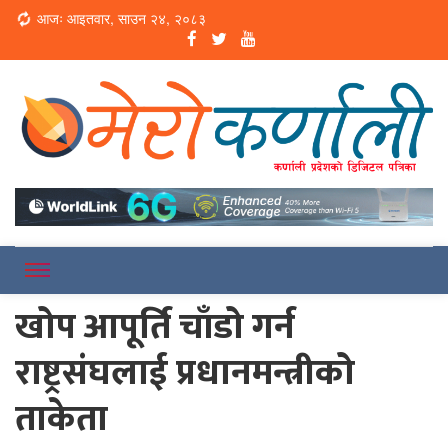
Loading...
आजः आइतवार, साउन २४, २०८३
Online News Portal
Merokarnali
खोप आपूर्ति चाँडो गर्न
राष्ट्रसंघलाई प्रधानमन्त्रीको
ताकेता