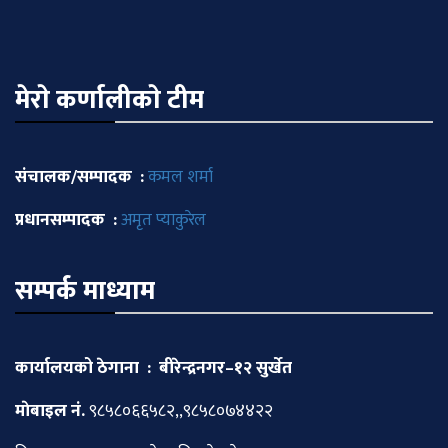
मेराे कर्णालीकाे टीम
संचालक/सम्पादक :
कमल शर्मा
प्रधानसम्पादक :
अमृत प्याकुरेल
सम्पर्क माध्याम
कार्यालयको ठेगाना : बीरेन्द्रनगर–१२ सुर्खेत
माेबाइल नं.
९८५८०६६५८२,,९८५८०७४४२२