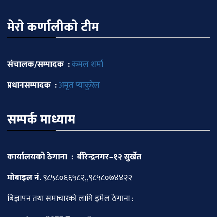
मेराे कर्णालीकाे टीम
संचालक/सम्पादक :
कमल शर्मा
प्रधानसम्पादक :
अमृत प्याकुरेल
सम्पर्क माध्याम
कार्यालयको ठेगाना : बीरेन्द्रनगर–१२ सुर्खेत
माेबाइल नं.
९८५८०६६५८२,,९८५८०७४४२२
बिज्ञापन तथा समाचारकाे लागि इमेल ठेगाना :