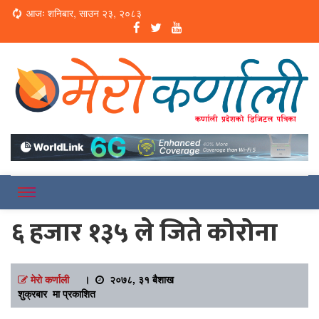
Loading...
आजः शनिबार, साउन २३, २०८३
Online News Portal
Merokarnali
६ हजार १३५ ले जिते कोरोना
मेरो कर्णाली
।
२०७८, ३१ बैशाख
शुक्रबार मा प्रकाशित