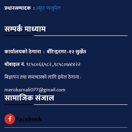
प्रधानसम्पादक :
अमृत प्याकुरेल
सम्पर्क माध्याम
कार्यालयको ठेगाना : बीरेन्द्रनगर–१२ सुर्खेत
माेबाइल नं.
९८५८०६६५८२,,९८५८०७४४२२
बिज्ञापन तथा समाचारकाे लागि इमेल ठेगाना :
merokarnali077@gmail.com
सामाजिक संजाल
facebook