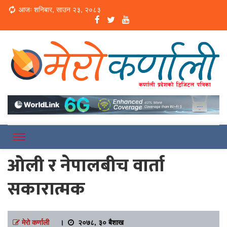
Loading...
आजः शनिबार, साउन २३, २०८३
Online News Portal
Merokarnali
ओली र नेपालबीच वार्ता
सकारात्मक
मेरो कर्णाली
।
२०७८, ३० बैशाख