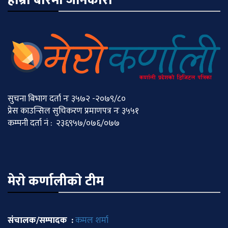
हाम्रो बारेमा जानकारी
सुचना बिभाग दर्ता नः ३५७२ -२०७९/८०
प्रेस काउन्सिल सुचिकरण प्रमाणपत्र नः ३५५१
कम्पनी दर्ता नं : २३६९५७/०७६/०७७
मेराे कर्णालीकाे टीम
संचालक/सम्पादक :
कमल शर्मा